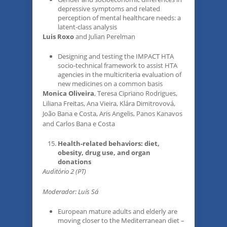
depressive symptoms and related
perception of mental healthcare needs: a
latent-class analysis
Luis Roxo
and Julian Perelman
Designing and testing the IMPACT HTA
socio-technical framework to assist HTA
agencies in the multicriteria evaluation of
new medicines on a common basis
Monica Oliveira
, Teresa Cipriano Rodrigues,
Liliana Freitas, Ana Vieira, Klára Dimitrovová,
João Bana e Costa, Aris Angelis, Panos Kanavos
and Carlos Bana e Costa
Health-related behaviors: diet,
obesity, drug use, and organ
donations
Auditório 2 (PT)
Moderador: Luís Sá
European mature adults and elderly are
moving closer to the Mediterranean diet –