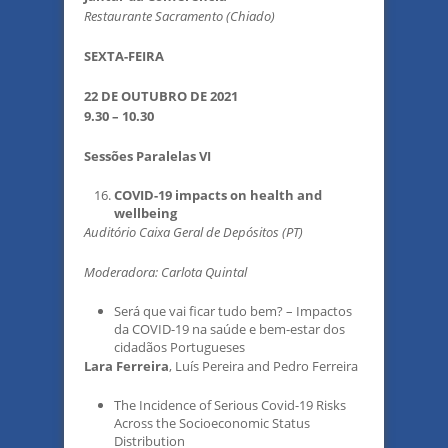
Restaurante Sacramento (Chiado)
SEXTA-FEIRA
22 DE OUTUBRO DE 2021
9.30 – 10.30
Sessões Paralelas VI
COVID-19 impacts on health and
wellbeing
Auditório Caixa Geral de Depósitos (PT)
Moderadora: Carlota Quintal
Será que vai ficar tudo bem? – Impactos
da COVID-19 na saúde e bem-estar dos
cidadãos Portugueses
Lara Ferreira
, Luís Pereira and Pedro Ferreira
The Incidence of Serious Covid-19 Risks
Across the Socioeconomic Status
Distribution