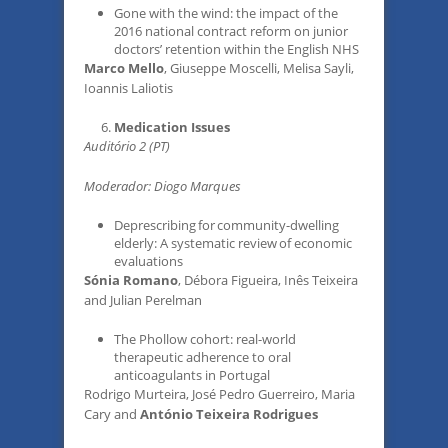
Gone with the wind: the impact of the
2016 national contract reform on junior
doctors’ retention within the English NHS
Marco Mello
, Giuseppe Moscelli, Melisa Sayli,
Ioannis Laliotis
Medication Issues
Auditório 2 (PT)
Moderador: Diogo Marques
Deprescribing for community-dwelling
elderly: A systematic review of economic
evaluations
Sónia Romano
, Débora Figueira, Inês Teixeira
and Julian Perelman
The Phollow cohort: real-world
therapeutic adherence to oral
anticoagulants in Portugal
Rodrigo Murteira, José Pedro Guerreiro, Maria
Cary and
António Teixeira Rodrigues