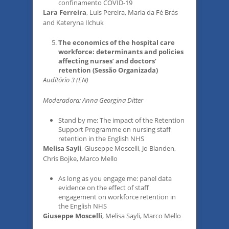
confinamento COVID-19
Lara Ferreira
, Luis Pereira, Maria da Fé Brás
and Kateryna Ilchuk
The economics of the hospital care
workforce: determinants and policies
affecting nurses’ and doctors’
retention (Sessão Organizada)
Auditório 3 (EN)
Moderadora: Anna Georgina Ditter
Stand by me: The impact of the Retention
Support Programme on nursing staff
retention in the English NHS
Melisa Sayli
, Giuseppe Moscelli, Jo Blanden,
Chris Bojke, Marco Mello
As long as you engage me: panel data
evidence on the effect of staff
engagement on workforce retention in
the English NHS
Giuseppe Moscelli
, Melisa Sayli, Marco Mello