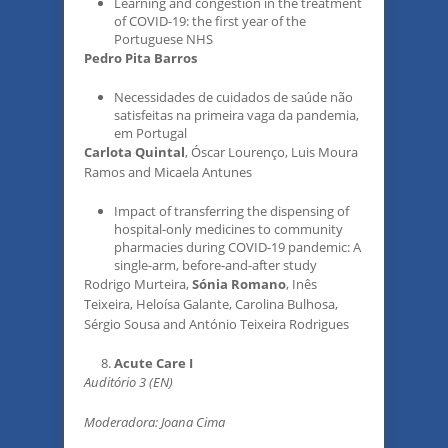
Learning and congestion in the treatment
of COVID-19: the first year of the
Portuguese NHS
Pedro Pita Barros
Necessidades de cuidados de saúde não
satisfeitas na primeira vaga da pandemia,
em Portugal
Carlota Quintal
, Óscar Lourenço, Luis Moura
Ramos and Micaela Antunes
Impact of transferring the dispensing of
hospital-only medicines to community
pharmacies during COVID-19 pandemic: A
single-arm, before-and-after study
Rodrigo Murteira,
Sónia Romano
, Inês
Teixeira, Heloísa Galante, Carolina Bulhosa,
Sérgio Sousa and António Teixeira Rodrigues
Acute Care I
Auditório 3 (EN)
Moderadora: Joana Cima