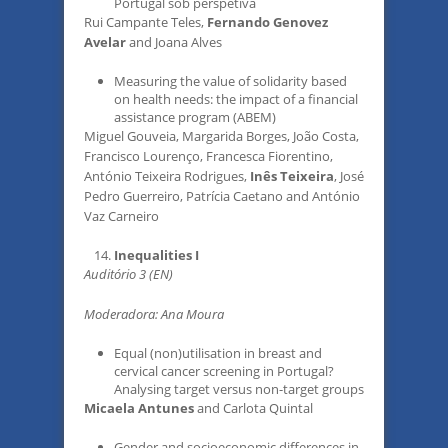
Portugal sob perspetiva
Rui Campante Teles,
Fernando Genovez
Avelar
and Joana Alves
Measuring the value of solidarity based
on health needs: the impact of a financial
assistance program (ABEM)
Miguel Gouveia, Margarida Borges, João Costa,
Francisco Lourenço, Francesca Fiorentino,
António Teixeira Rodrigues,
Inês Teixeira
, José
Pedro Guerreiro, Patrícia Caetano and António
Vaz Carneiro
Inequalities I
Auditório 3 (EN)
Moderadora: Ana Moura
Equal (non)utilisation in breast and
cervical cancer screening in Portugal?
Analysing target versus non-target groups
Micaela Antunes
and Carlota Quintal
Gender and socioeconomic differences in