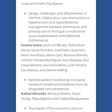
Costa and Pedro Pita Barros
Design, challenges, and effectiveness of
the first collaborative care intervention in
hypertension and hyperlipidemia
management between pharmacies and
primary care in Portugal: a multicenter
quasi-experimental controlled trial
(USFarmácia)
Suzete Costa
, José Luís Biscaia, Maria Rute
Horta, Sónia Romano, José Pedro Guerreiro,
Peter Heudtlass, Maria Cary, Mariana Romão,
António Teixeira Rodrigues, Ana Miranda, Ana
Paula Martins, Ana Sofia Bento, João Pereira,
Céu Mateus and Dennis Helling
Remote patient monitoring: A scoping
review of models and initiatives from an
integrated care perspective
Rafael Miranda
, Mónica Oliveira, Paulo
Nicola, Filipa Baptista and Isabel Albuquerque
The impact of the economic crisis on