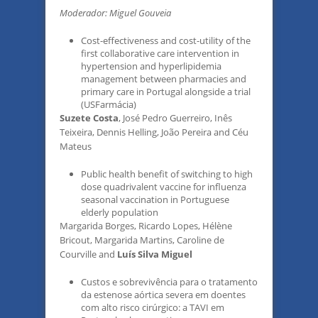
Moderador: Miguel Gouveia
Cost-effectiveness and cost-utility of the
first collaborative care intervention in
hypertension and hyperlipidemia
management between pharmacies and
primary care in Portugal alongside a trial
(USFarmácia)
Suzete Costa
, José Pedro Guerreiro, Inês
Teixeira, Dennis Helling, João Pereira and Céu
Mateus
Public health benefit of switching to high
dose quadrivalent vaccine for influenza
seasonal vaccination in Portuguese
elderly population
Margarida Borges, Ricardo Lopes, Hélène
Bricout, Margarida Martins, Caroline de
Courville and
Luís Silva Miguel
Custos e sobrevivência para o tratamento
da estenose aórtica severa em doentes
com alto risco cirúrgico: a TAVI em