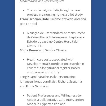
Moderadora: Ana Teresa Paquete
The cost-analysis of digitizing the care
process in a nursing home: a pilot study
Francisco von Hafe
, Salomé Azevedo and Ana
Rita Londral
A criação de um standard de mensuração
da Consulta de Enfermagem Hospitalar –
Estudo de caso no Centro Hospitalar
Oeste, EPE
Sónia Penas
and Sandra Oliveira
Health care costs associated with
Developmental Coordination Disorder in
children: a longitudinal register-based
cost comparison study
Tengiz Samkharadze, Isak Persson, Kine
Johansen, Jonas Lundkvist, Richard Ssegonja
and
Filipa Sampaio
Patient Preferences and Willingness-to-
Accept a Collaborative Care Intervention
Model in Hypertension and