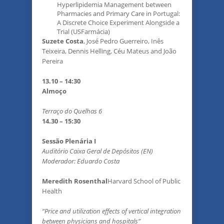
Hyperlipidemia Management between
Pharmacies and Primary Care in Portugal:
A Discrete Choice Experiment Alongside a
Trial (USFarmácia)
Suzete Costa
, José Pedro Guerreiro, Inês
Teixeira, Dennis Helling, Céu Mateus and João
Pereira
13.10 – 14:30
Almoço
Terraço do Quelhas 6
14.30 – 15:30
Sessão Plenária I
Auditório Caixa Geral de Depósitos (EN)
Moderador: Eduardo Costa
Meredith Rosenthal
Harvard School of Public
Health
“Price and utilization effects of vertical integration
between physicians and hospitals”