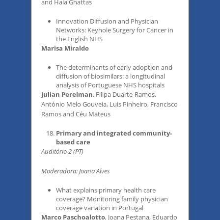
and Hala Ghattas
Innovation Diffusion and Physician
Networks: Keyhole Surgery for Cancer in
the English NHS
Marisa Miraldo
The determinants of early adoption and
diffusion of biosimilars: a longitudinal
analysis of Portuguese NHS hospitals
Julian Perelman
, Filipa Duarte-Ramos,
António Melo Gouveia, Luis Pinheiro, Francisco
Ramos and Céu Mateus
Primary and integrated community-
based care
Auditório 2 (PT)
Moderadora: Joana Alves
What explains primary health care
coverage? Monitoring family physician
coverage variation in Portugal
Marco Paschoalotto
, Joana Pestana, Eduardo