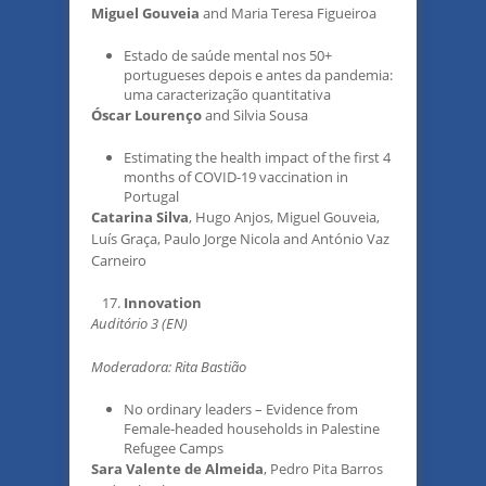
Miguel Gouveia
and Maria Teresa Figueiroa
Estado de saúde mental nos 50+
portugueses depois e antes da pandemia:
uma caracterização quantitativa
Óscar Lourenço
and Silvia Sousa
Estimating the health impact of the first 4
months of COVID-19 vaccination in
Portugal
Catarina Silva
, Hugo Anjos, Miguel Gouveia,
Luís Graça, Paulo Jorge Nicola and António Vaz
Carneiro
Innovation
Auditório 3 (EN)
Moderadora: Rita Bastião
No ordinary leaders – Evidence from
Female-headed households in Palestine
Refugee Camps
Sara Valente de Almeida
, Pedro Pita Barros