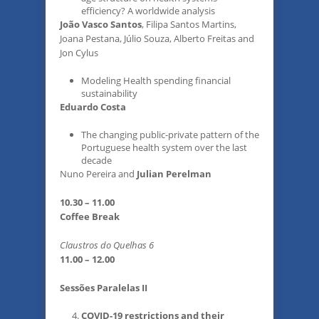
efficiency? A worldwide analysis
João Vasco Santos
, Filipa Santos Martins,
Joana Pestana, Júlio Souza, Alberto Freitas and
Jon Cylus
Modeling Health spending financial
sustainability
Eduardo Costa
The changing public-private pattern of the
Portuguese health system over the last
decade
Nuno Pereira and
Julian Perelman
10.30 – 11.00
Coffee Break
Claustros do Quelhas 6
11.00 – 12.00
Sessões Paralelas II
COVID-19 restrictions and their