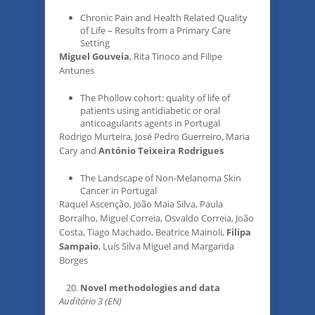
Chronic Pain and Health Related Quality
of Life – Results from a Primary Care
Setting
Miguel Gouveia
, Rita Tinoco and Filipe
Antunes
The Phollow cohort: quality of life of
patients using antidiabetic or oral
anticoagulants agents in Portugal
Rodrigo Murteira, José Pedro Guerreiro, Maria
Cary and
António Teixeira Rodrigues
The Landscape of Non-Melanoma Skin
Cancer in Portugal
Raquel Ascenção, João Maia Silva, Paula
Borralho, Miguel Correia, Osvaldo Correia, João
Costa, Tiago Machado, Beatrice Mainoli,
Filipa
Sampaio
, Luís Silva Miguel and Margarida
Borges
Novel methodologies and data
Auditório 3 (EN)