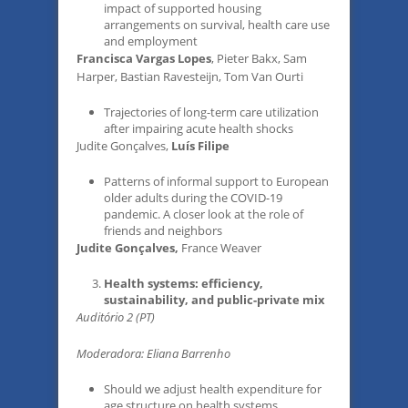
impact of supported housing
arrangements on survival, health care use
and employment
Francisca Vargas Lopes
, Pieter Bakx, Sam
Harper, Bastian Ravesteijn, Tom Van Ourti
Trajectories of long-term care utilization
after impairing acute health shocks
Judite Gonçalves,
Luís Filipe
Patterns of informal support to European
older adults during the COVID-19
pandemic. A closer look at the role of
friends and neighbors
Judite Gonçalves,
France Weaver
Health systems: efficiency,
sustainability, and public-private mix
Auditório 2 (PT)
Moderadora: Eliana Barrenho
Should we adjust health expenditure for
age structure on health systems