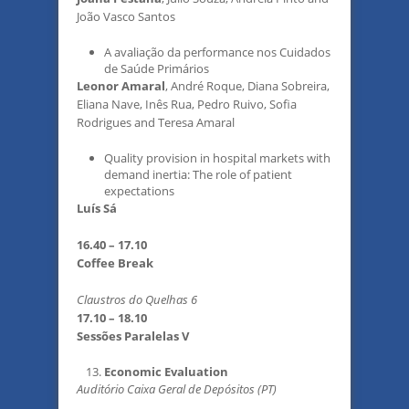
João Vasco Santos
A avaliação da performance nos Cuidados
de Saúde Primários
Leonor Amaral
, André Roque, Diana Sobreira,
Eliana Nave, Inês Rua, Pedro Ruivo, Sofia
Rodrigues and Teresa Amaral
Quality provision in hospital markets with
demand inertia: The role of patient
expectations
Luís Sá
16.40 – 17.10
Coffee Break
Claustros do Quelhas 6
17.10 – 18.10
Sessões Paralelas V
Economic Evaluation
Auditório Caixa Geral de Depósitos (PT)