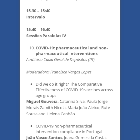
15.30 – 15:40
Intervalo
15.40 – 16.40
Sessões Paralelas IV
COVID-19: pharmaceutical and non-
pharmaceutical interventions
Auditório Caixa Geral de Depósitos (PT)
Moderadora: Francisca Vargas Lopes
Did we do it right? The Comparative
Effectiveness of COVID-19 vaccines across
age groups
Miguel Gouveia,
Catarina Silva, Paulo Jorge
Morais Zamith Nicola, Maria João Aleixo, Rute
Sousa and Helena Canhão
COVID-19 non-pharmaceutical
intervention compliance in Portugal
João Vasco Santos
, Joana Gomes da Costa,