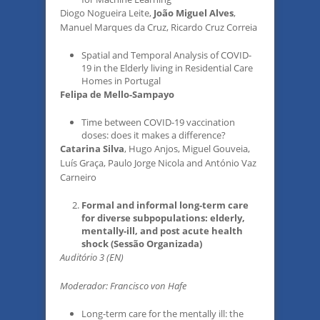
Diogo Nogueira Leite,
João Miguel Alves
,
Manuel Marques da Cruz, Ricardo Cruz Correia
Spatial and Temporal Analysis of COVID-
19 in the Elderly living in Residential Care
Homes in Portugal
Felipa de Mello-Sampayo
Time between COVID-19 vaccination
doses: does it makes a difference?
Catarina Silva
, Hugo Anjos, Miguel Gouveia,
Luís Graça, Paulo Jorge Nicola and António Vaz
Carneiro
Formal and informal long-term care
for diverse subpopulations: elderly,
mentally-ill, and post acute health
shock (Sessão Organizada)
Auditório 3 (EN)
Moderador: Francisco von Hafe
Long-term care for the mentally ill: the