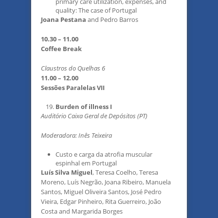
primary care utilization, expenses, and
quality: The case of Portugal
Joana Pestana
and Pedro Barros
10.30 – 11.00
Coffee Break
Claustros do Quelhas 6
11.00 – 12.00
Sessões Paralelas VII
Burden of illness I
Auditório Caixa Geral de Depósitos (PT)
Moderadora: Inês Teixeira
Custo e carga da atrofia muscular
espinhal em Portugal
Luís Silva Miguel
, Teresa Coelho, Teresa
Moreno, Luís Negrão, Joana Ribeiro, Manuela
Santos, Miguel Oliveira Santos, José Pedro
Vieira, Edgar Pinheiro, Rita Guerreiro, João
Costa and Margarida Borges