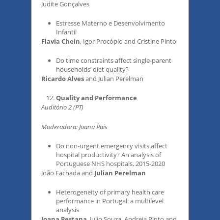
Judite Gonçalves
Estresse Materno e Desenvolvimento
Infantil
Flavia Chein
, Igor Procópio and Cristine Pinto
Do time constraints affect single-parent
households’ diet quality?
Ricardo Alves
and Julian Perelman
Quality and Performance
Auditório 2 (PT)
Moderadora: Joana Pais
Do non-urgent emergency visits affect
hospital productivity? An analysis of
Portuguese NHS hospitals, 2015-2020
João Fachada and
Julian Perelman
Heterogeneity of primary health care
performance in Portugal: a multilevel
analysis
Joana Pestana
, Julio Souza, Andreia Pinto and