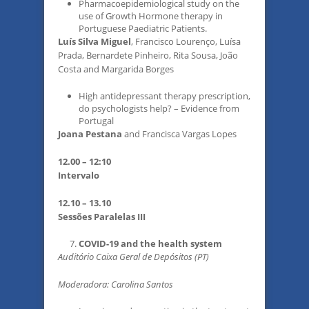
Pharmacoepidemiological study on the
use of Growth Hormone therapy in
Portuguese Paediatric Patients.
Luís Silva Miguel
, Francisco Lourenço, Luísa
Prada, Bernardete Pinheiro, Rita Sousa, João
Costa and Margarida Borges
High antidepressant therapy prescription,
do psychologists help? – Evidence from
Portugal
Joana Pestana
and Francisca Vargas Lopes
12.00 – 12:10
Intervalo
12.10 – 13.10
Sessões Paralelas III
COVID-19 and the health system
Auditório Caixa Geral de Depósitos (PT)
Moderadora: Carolina Santos