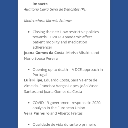
impacts
Auditório Caixa Geral de Depósitos (PT)
Moderadora: Micaela Antunes
Closing the net: How restrictive policies
towards COVID-19 pandemic affect
patient mobility and medication
adherence?
Joana Gomes da Costa
, Marisa Miraldo and
Nuno Sousa Pereira
Opening up to death – A DCE approach in
Portugal
Luís Filipe
, Eduardo Costa, Sara Valente de
Almeida, Francisca Vargas Lopes, João Vasco
Santos and Joana Gomes da Costa
COVID-19 government response in 2020:
analysis in the European Union
Vera Pinheiro
and Alberto Freitas
Qualidade de vida durante o primeiro