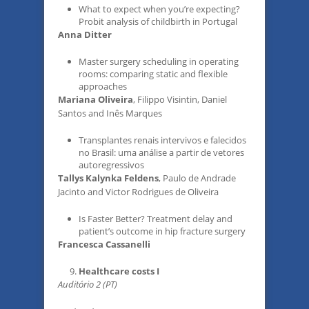
What to expect when you’re expecting?
Probit analysis of childbirth in Portugal
Anna Ditter
Master surgery scheduling in operating
rooms: comparing static and flexible
approaches
Mariana Oliveira
, Filippo Visintin, Daniel
Santos and Inês Marques
Transplantes renais intervivos e falecidos
no Brasil: uma análise a partir de vetores
autoregressivos
Tallys Kalynka Feldens
, Paulo de Andrade
Jacinto and Victor Rodrigues de Oliveira
Is Faster Better? Treatment delay and
patient’s outcome in hip fracture surgery
Francesca Cassanelli
Healthcare costs I
Auditório 2 (PT)