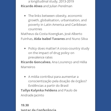
a longitudinal study, 2013-2019
Ricardo Alves
and Julian Perelman
The links between obesity, economic
growth, globalisation, urbanisation, and
poverty in Latin America and Caribbean
countries
Matheus da Costa Koengkan, José Alberto
Fuinhas,
Aida Isabel Tavares
and Nuno Silva
Policy does matter! A cross-country study
on the impact of drug policy on
prevalence rates
Ricardo Goncalves
, Ana Lourenço and Hélia
Marreiros
A mídia contribui para aumentar a
conscientização pela doação de órgãos?
Evidências a partir do Brasil
Tallys Kalynka Feldens
and Paulo de
Andrade Jacinto
19.30
Jantar da Conferência