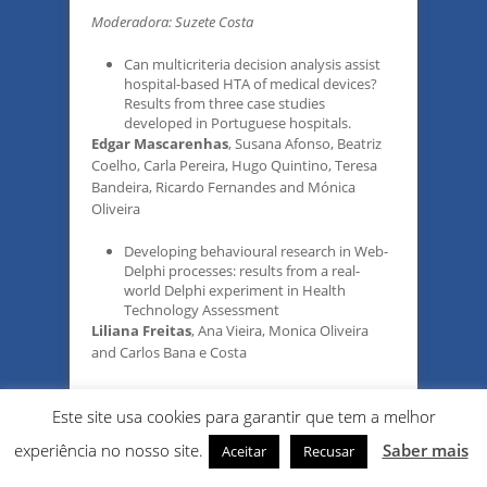
Moderadora: Suzete Costa
Can multicriteria decision analysis assist
hospital-based HTA of medical devices?
Results from three case studies
developed in Portuguese hospitals.
Edgar Mascarenhas
, Susana Afonso, Beatriz
Coelho, Carla Pereira, Hugo Quintino, Teresa
Bandeira, Ricardo Fernandes and Mónica
Oliveira
Developing behavioural research in Web-
Delphi processes: results from a real-
world Delphi experiment in Health
Technology Assessment
Liliana Freitas
, Ana Vieira, Monica Oliveira
and Carlos Bana e Costa
Estimating disease burden through
modifiable risk factors: a model
Este site usa cookies para garantir que tem a melhor
simulation
experiência no nosso site.
Saber mais
Aceitar
Recusar
Diogo Nogueira Leite, João Miguel Alves,
Manuel Marques da Cruz
and Marta