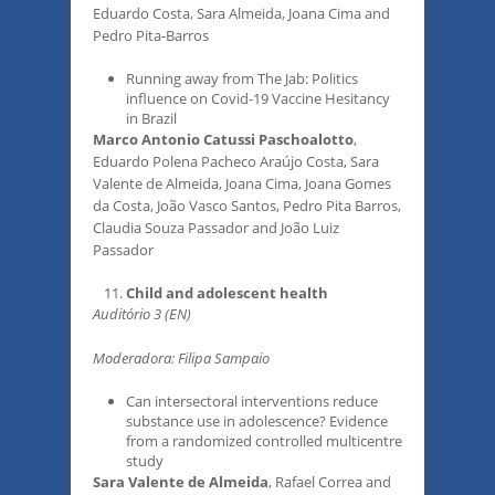
Eduardo Costa, Sara Almeida, Joana Cima and
Pedro Pita-Barros
Running away from The Jab: Politics
influence on Covid-19 Vaccine Hesitancy
in Brazil
Marco Antonio Catussi Paschoalotto
,
Eduardo Polena Pacheco Araújo Costa, Sara
Valente de Almeida, Joana Cima, Joana Gomes
da Costa, João Vasco Santos, Pedro Pita Barros,
Claudia Souza Passador and João Luiz
Passador
Child and adolescent health
Auditório 3 (EN)
Moderadora: Filipa Sampaio
Can intersectoral interventions reduce
substance use in adolescence? Evidence
from a randomized controlled multicentre
study
Sara Valente de Almeida
, Rafael Correa and